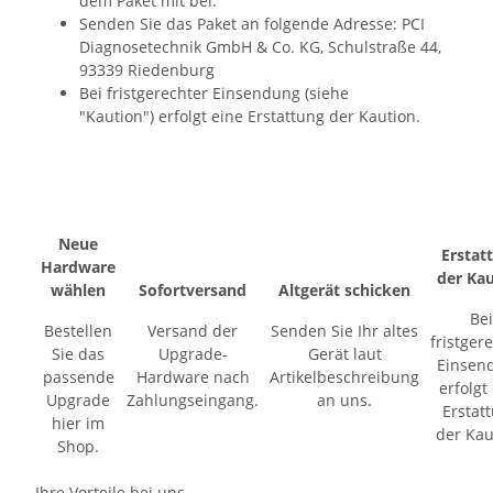
dem Paket mit bei.
Senden Sie das Paket an folgende Adresse: PCI
Diagnosetechnik GmbH & Co. KG, Schulstraße 44,
93339 Riedenburg
Bei fristgerechter Einsendung (siehe
"Kaution") erfolgt eine Erstattung der Kaution.
Neue
Erstat
Hardware
der Ka
wählen
Sofortversand
Altgerät schicken
Bei
Bestellen
Versand der
Senden Sie Ihr altes
fristger
Sie das
Upgrade-
Gerät laut
Einsen
passende
Hardware nach
Artikelbeschreibung
erfolgt
Upgrade
Zahlungseingang.
an uns.
Erstat
hier im
der Kau
Shop.
Ihre Vorteile bei uns