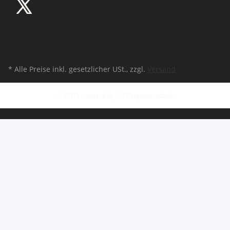
* Alle Preise inkl. gesetzlicher USt., zzgl.
Versand
© VCDS powered by PCI Diagnosetechnik