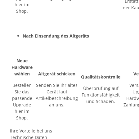
Erstat
hier im
der Kau
Shop.
Nach Einsendung des Altgeräts
Neue
Hardware
wählen
Altgerät schicken
Ve
Qualitätskontrolle
Bestellen
Senden Sie Ihr altes
Vers
Überprüfung auf
Sie das
Gerät laut
Up
Funktionsfähigkeit
passende
Artikelbeschreibung
Hardw
und Schäden.
Upgrade
an uns.
Zahlun
hier im
Shop.
Ihre Vorteile bei uns
Technische Daten