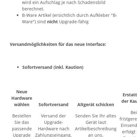
wird ein Aufschlag je nach Schadensbild
berechnet.
B-Ware Artikel (ersichtlich durch Aufkleber "B-
Ware") sind
nicht
Upgrade-fähig
Versandmöglichkeiten für das neue Interface:
Sofortversand (inkl. Kaution)
Neue
Erstat
Hardware
der Ka
wählen
Sofortversand
Altgerät schicken
Bei
Bestellen
Versand der
Senden Sie Ihr altes
fristger
Sie das
Upgrade-
Gerät laut
Einsen
passende
Hardware nach
Artikelbeschreibung
erfolgt
Upgrade
Zahlungseingang.
an uns.