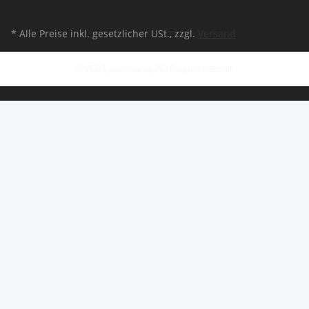
* Alle Preise inkl. gesetzlicher USt., zzgl.
Versand
© VCDS powered by PCI Diagnosetechnik