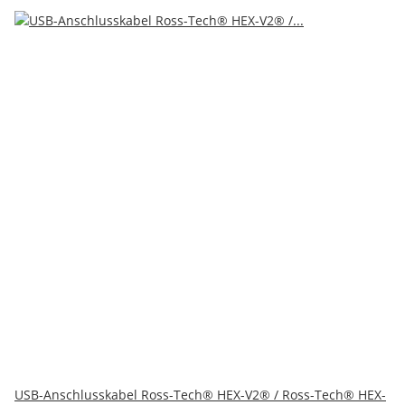
USB-Anschlusskabel Ross-Tech® HEX-V2® / Ross-Tech® HEX-