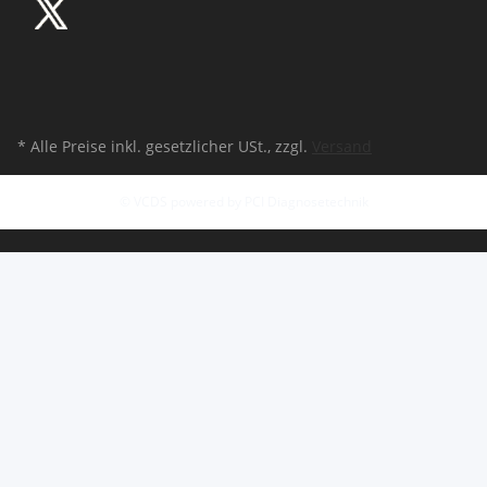
* Alle Preise inkl. gesetzlicher USt., zzgl.
Versand
© VCDS powered by PCI Diagnosetechnik