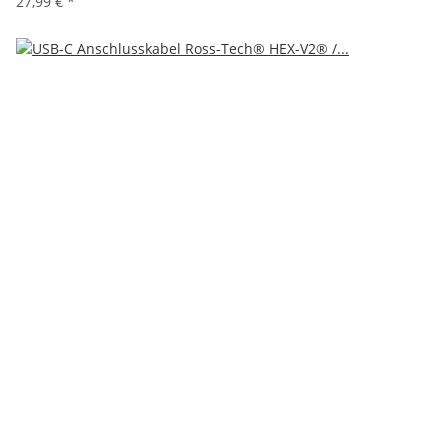
27,99 €
*