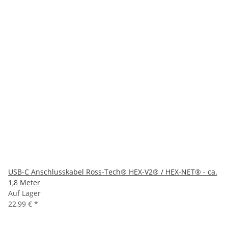
USB-C Anschlusskabel Ross-Tech® HEX-V2® / HEX-NET® - ca.
1,8 Meter
Auf Lager
22,99 €
*