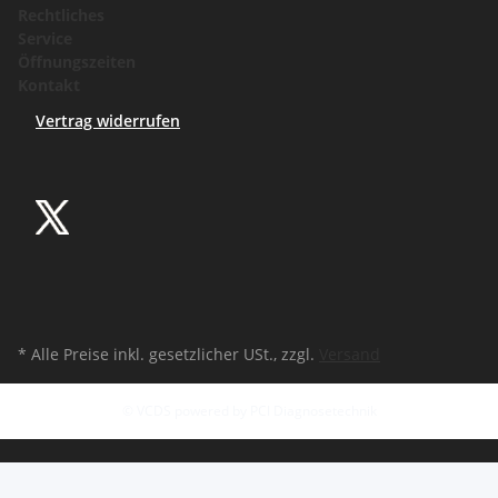
Rechtliches
Service
Öffnungszeiten
Kontakt
Vertrag widerrufen
* Alle Preise inkl. gesetzlicher USt., zzgl.
Versand
© VCDS powered by PCI Diagnosetechnik