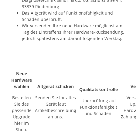
Diagnosetechnik GmbH & Co. KG, Schulstraße 44,
93339 Riedenburg
Das Altgerät wird auf Funktionsfähigkeit und
Schäden überprüft.
Wir versenden Ihre neue Hardware möglichst am
Tag des Eintreffens Ihrer Hardware-Rücksendung,
jedoch spätestens am darauf folgenden Werktag.
Neue
Hardware
wählen
Altgerät schicken
Ve
Qualitätskontrolle
Bestellen
Senden Sie Ihr altes
Vers
Überprüfung auf
Sie das
Gerät laut
Up
Funktionsfähigkeit
passende
Artikelbeschreibung
Hardw
und Schäden.
Upgrade
an uns.
Zahlun
hier im
Shop.