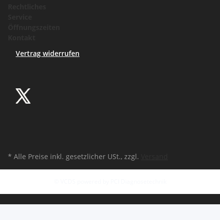
Rechtliches
Service
Öffnungszeiten
Kontakt
Vertrag widerrufen
* Alle Preise inkl. gesetzlicher USt., zzgl.
Versand
© VCDS powered by PCI Diagnosetechnik