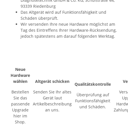
Diagnosetechnik GmbH & Co. KG, Schulstraße 44,
93339 Riedenburg
Das Altgerät wird auf Funktionsfähigkeit und
Schäden überprüft.
Wir versenden Ihre neue Hardware möglichst am
Tag des Eintreffens Ihrer Hardware-Rücksendung,
jedoch spätestens am darauf folgenden Werktag.
Neue
Hardware
wählen
Altgerät schicken
Ve
Qualitätskontrolle
Bestellen
Senden Sie Ihr altes
Vers
Überprüfung auf
Sie das
Gerät laut
Up
Funktionsfähigkeit
passende
Artikelbeschreibung
Hardw
und Schäden.
Upgrade
an uns.
Zahlun
hier im
Shop.