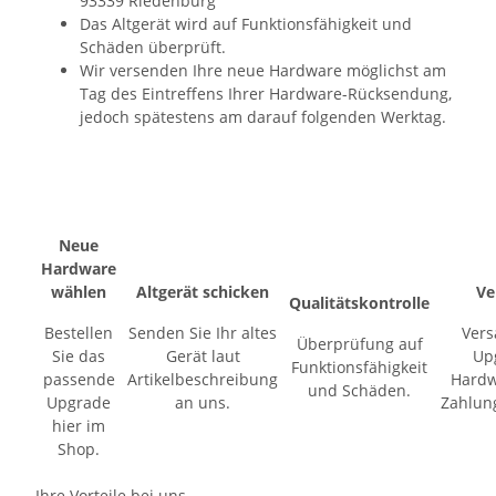
93339 Riedenburg
Das Altgerät wird auf Funktionsfähigkeit und
Schäden überprüft.
Wir versenden Ihre neue Hardware möglichst am
Tag des Eintreffens Ihrer Hardware-Rücksendung,
jedoch spätestens am darauf folgenden Werktag.
Neue
Hardware
wählen
Altgerät schicken
Ve
Qualitätskontrolle
Bestellen
Senden Sie Ihr altes
Vers
Überprüfung auf
Sie das
Gerät laut
Up
Funktionsfähigkeit
passende
Artikelbeschreibung
Hardw
und Schäden.
Upgrade
an uns.
Zahlun
hier im
Shop.
Ihre Vorteile bei uns