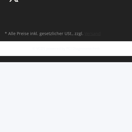
* Alle Preise inkl. gesetzlicher USt., zzgl.
Versand
© VCDS powered by PCI Diagnosetechnik