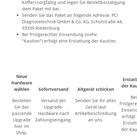
Koffer) sorgfältig und legen Sie Bestellbestätigung
dem Paket mit bei.
Senden Sie das Paket an folgende Adresse: PCI
Diagnosetechnik GmbH & Co. KG, Schulstraße 44,
93339 Riedenburg
Bei fristgerechter Einsendung (siehe
"Kaution") erfolgt eine Erstattung der Kaution.
Neue
Erstat
Hardware
der Ka
wählen
Sofortversand
Altgerät schicken
Bei
Bestellen
Versand der
Senden Sie Ihr altes
fristger
Sie das
Upgrade-
Gerät laut
Einsen
passende
Hardware nach
Artikelbeschreibung
erfolgt
Upgrade
Zahlungseingang.
an uns.
Erstat
hier im
der Kau
Shop.