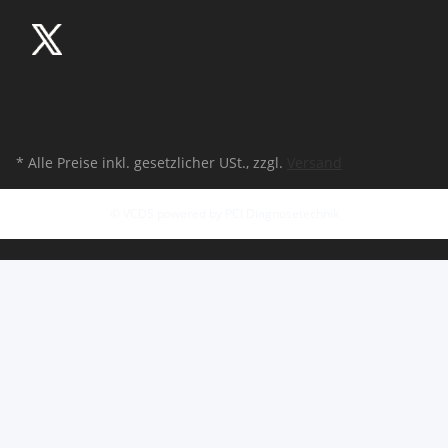
* Alle Preise inkl. gesetzlicher USt., zzgl.
Versand
© VCDS powered by PCI Diagnosetechnik