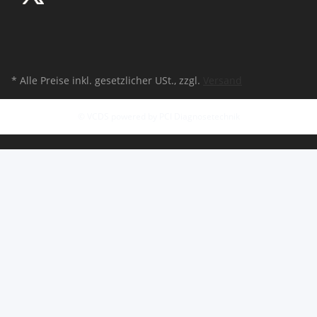
* Alle Preise inkl. gesetzlicher USt., zzgl.
Versand
© VCDS powered by PCI Diagnosetechnik