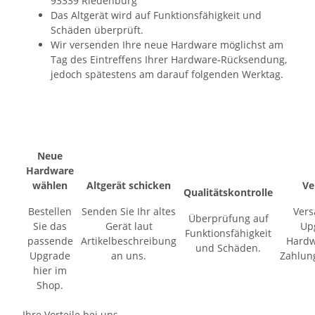
93339 Riedenburg
Das Altgerät wird auf Funktionsfähigkeit und
Schäden überprüft.
Wir versenden Ihre neue Hardware möglichst am
Tag des Eintreffens Ihrer Hardware-Rücksendung,
jedoch spätestens am darauf folgenden Werktag.
Neue
Hardware
wählen
Altgerät schicken
Ve
Qualitätskontrolle
Bestellen
Senden Sie Ihr altes
Vers
Überprüfung auf
Sie das
Gerät laut
Up
Funktionsfähigkeit
passende
Artikelbeschreibung
Hardw
und Schäden.
Upgrade
an uns.
Zahlun
hier im
Shop.
Ihre Vorteile bei uns