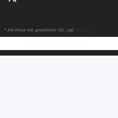
* Alle Preise inkl. gesetzlicher USt., zzgl.
Versand
© VCDS powered by PCI Diagnosetechnik