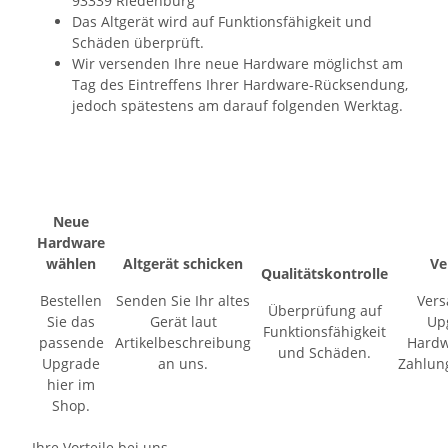
93339 Riedenburg
Das Altgerät wird auf Funktionsfähigkeit und
Schäden überprüft.
Wir versenden Ihre neue Hardware möglichst am
Tag des Eintreffens Ihrer Hardware-Rücksendung,
jedoch spätestens am darauf folgenden Werktag.
Neue
Hardware
wählen
Altgerät schicken
Ve
Qualitätskontrolle
Bestellen
Senden Sie Ihr altes
Vers
Überprüfung auf
Sie das
Gerät laut
Up
Funktionsfähigkeit
passende
Artikelbeschreibung
Hardw
und Schäden.
Upgrade
an uns.
Zahlun
hier im
Shop.
Ihre Vorteile bei uns