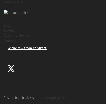
Secure order
Legal
Service
Opening Hours
Contact
Withdraw from contract
* All prices incl. VAT, plus
shipping fees