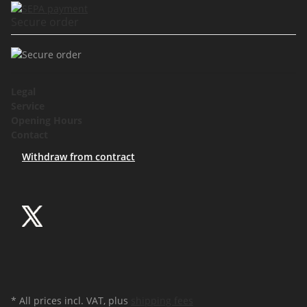
Secure order
Legal
Service
Opening Hours
Contact
Withdraw from contract
* All prices incl. VAT, plus
shipping fees